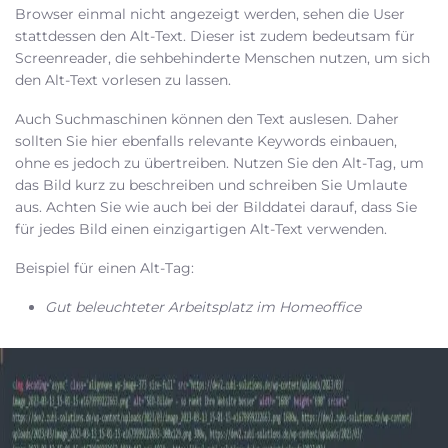
Browser einmal nicht angezeigt werden, sehen die User
stattdessen den Alt-Text. Dieser ist zudem bedeutsam für
Screenreader, die sehbehinderte Menschen nutzen, um sich
den Alt-Text vorlesen zu lassen.
Auch Suchmaschinen können den Text auslesen. Daher
sollten Sie hier ebenfalls relevante Keywords einbauen,
ohne es jedoch zu übertreiben. Nutzen Sie den Alt-Tag, um
das Bild kurz zu beschreiben und schreiben Sie Umlaute
aus. Achten Sie wie auch bei der Bilddatei darauf, dass Sie
für jedes Bild einen einzigartigen Alt-Text verwenden.
Beispiel für einen Alt-Tag:
Gut beleuchteter Arbeitsplatz im Homeoffice