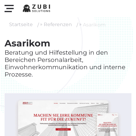
»
»
Startseite
Referenzen
Asarikom
Startseite
Asarikom
Dienstleistungen
Beratung und Hilfestellung in den
Über uns
Bereichen Personalarbeit,
Einwohnerkommunikation und interne
Referenzen
Prozesse.
Blog
Wie wir arbeiten
SEO für Start-ups
Feedback